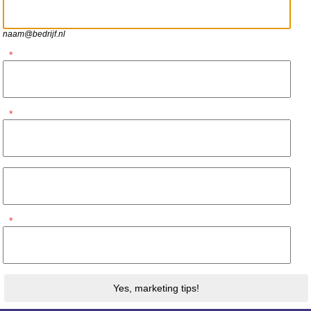
naam@bedrijf.nl
*
*
*